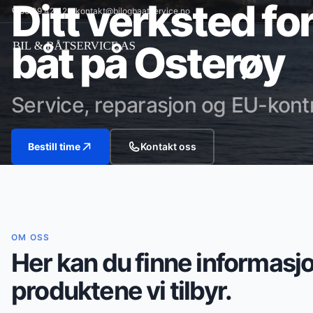
Ditt verksted for
56 39 42 42
kontakt@bilogbaatservice.no
båt på Osterøy
Service, reparasjon og EU-kontr
Bestill time
Kontakt oss
OM OSS
Her kan du finne informasj
produktene vi tilbyr.