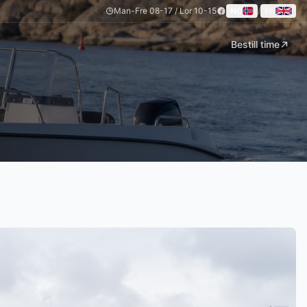
Man-Fre 08-17 / Lor 10-15
NO
/
EN
Bestill time