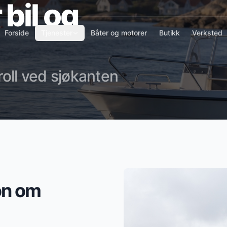
 bil og
Forside
Tjenester
Båter og motorer
Butikk
Verksted
oll ved sjøkanten
on om