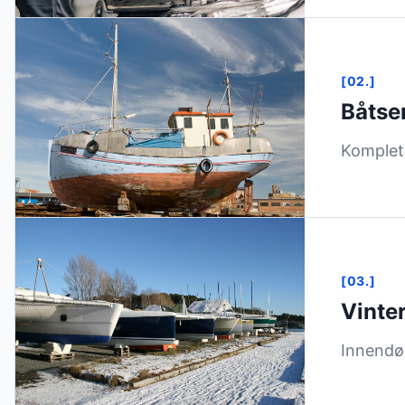
[02.]
Båtse
Komplett
[03.]
Vinte
Innendør